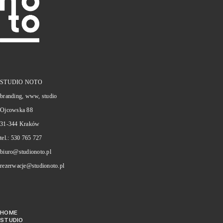
STUDIO NOTO
branding, www, studio
Ojcowska 88
31-344 Kraków
tel.:
530 765 727‬
biuro@studionoto.pl
rezerwacje@studionoto.pl
HOME
STUDIO