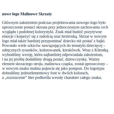
nowe logo Malinowe Skrzaty
Głównym założeniem podczas projektowania nowego logo było
uproszczenie postaci skrzata przy jednoczesnym zachowaniu cech
wyglądu i podobnej kolorystyki. Znak miał budzić pozytywne
emocje i kojarzyć się z radością oraz beztroską. Skrzat w nowym
logo miał także bardziej przypominać dziecko niż postać z bajki.
Powstało wiele szkiców nawiązujących do tematyki dziecięcej –
odręcznych rysunków, kolorowanek, kreskówek. Wraz z Klientką
wybraliśmy wersję, która najbardziej odpowiadała założeniom,
i na jej prośbę dodaliśmy drugą postać, dziewczynkę. Ważny
element skrzaciego stroju, malinowa czapka, został uproszczony –
w nowym znaku malina pojawia się jako pompon. Do logotypu
dobraliśmy jednoelementowy font w dwóch kolorach,
a „rozrzucenie” liter podkreśla wesoły charakter całego znaku.