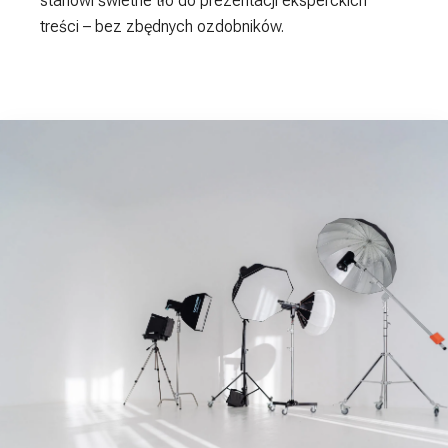
stanowi świetne tło do prezentacji eksperckich
treści – bez zbędnych ozdobników.