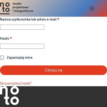
Przejdź
do
treści
Wymagane
Nazwa użytkownika lub adres e-mail
*
Wymagane
Hasło
*
Zapamiętaj mnie
Zaloguj się
Nie pamiętasz hasła?