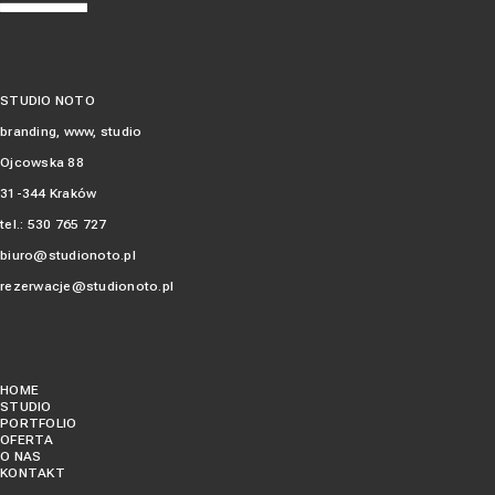
STUDIO NOTO
branding, www, studio
Ojcowska 88
31-344 Kraków
tel.:
530 765 727‬
biuro@studionoto.pl
rezerwacje@studionoto.pl
HOME
STUDIO
PORTFOLIO
OFERTA
O NAS
KONTAKT